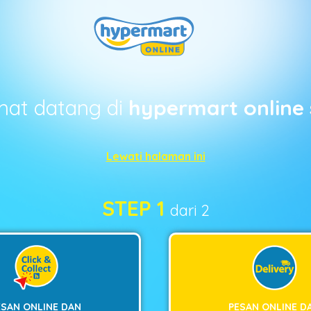
mat datang di
hypermart online 
Lewati halaman ini
STEP 1
dari 2
ESAN ONLINE DAN
PESAN ONLINE D