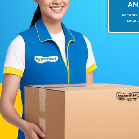
AM
Kami aka
pesan o