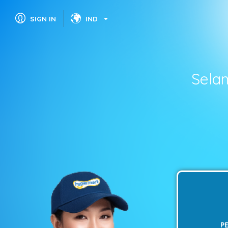
SIGN IN
IND
Sela
P