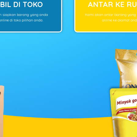
BIL DI TOKO
ANTAR KE R
n siapkan barang yang anda
Kami akan antar barang yang
nline di toko pilihan anda.
online ke alamat and