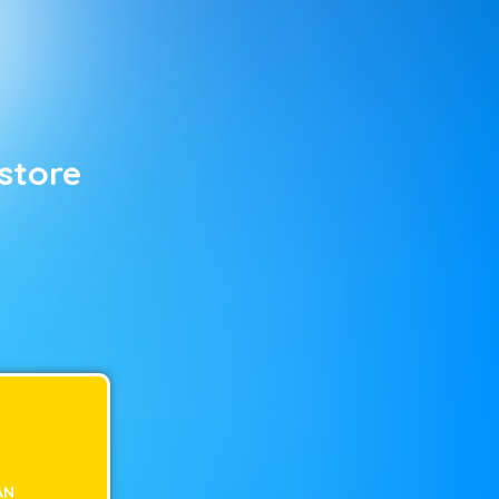
store
AN