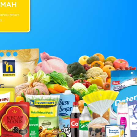
UMAH
 anda pesan
a.