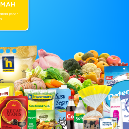
UMAH
 anda pesan
a.