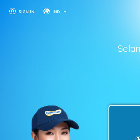
SIGN IN
IND
Sela
P