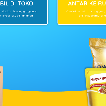
BIL DI TOKO
ANTAR KE R
n siapkan barang yang anda
Kami akan antar barang yang
nline di toko pilihan anda.
online ke alamat and