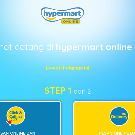
mat datang di
hypermart online 
Lewati halaman ini
STEP 1
dari 2
ESAN ONLINE DAN
PESAN ONLINE D