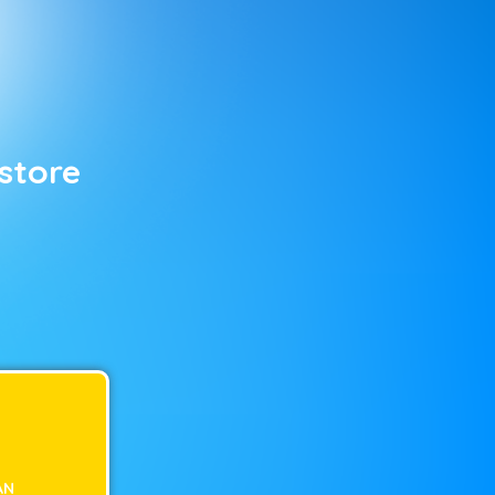
store
AN