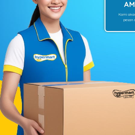
AM
Kami aka
pesan o