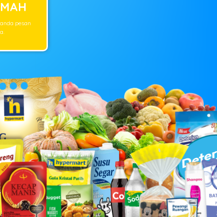
UMAH
 anda pesan
a.