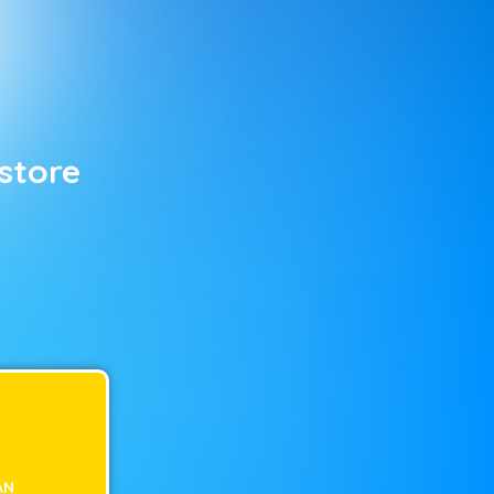
store
AN