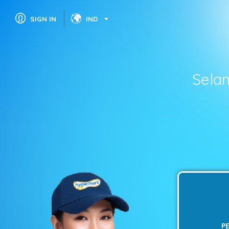
SIGN IN
IND
Sela
P