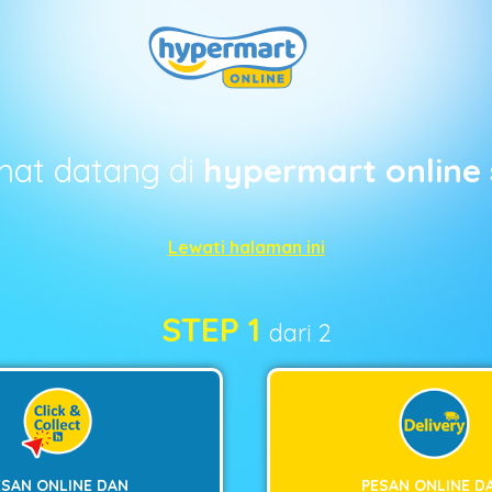
mat datang di
hypermart online 
Lewati halaman ini
STEP 1
dari 2
ESAN ONLINE DAN
PESAN ONLINE D