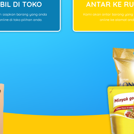
BIL DI TOKO
ANTAR KE R
n siapkan barang yang anda
Kami akan antar barang yang
nline di toko pilihan anda.
online ke alamat and