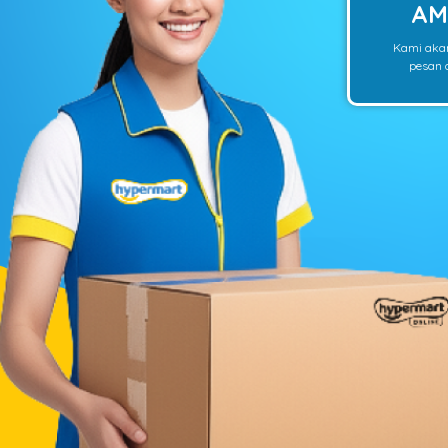
AM
Kami aka
pesan o