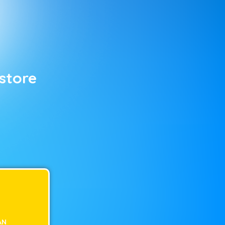
store
AN