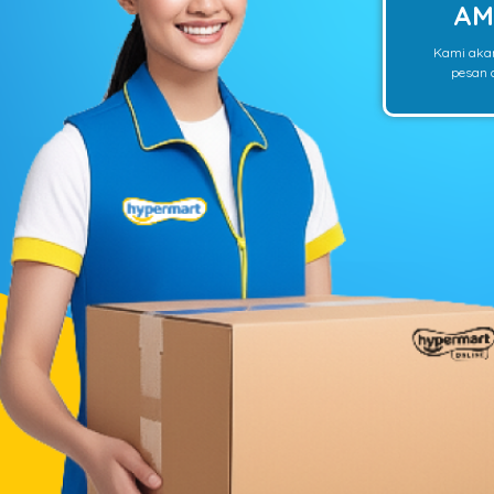
AM
Kami aka
pesan o