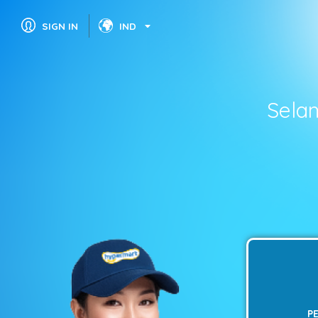
SIGN IN
IND
Sela
P