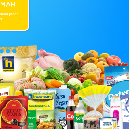
UMAH
 anda pesan
a.