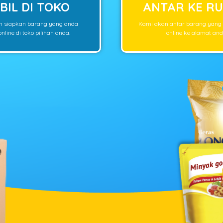
BIL DI TOKO
ANTAR KE R
n siapkan barang yang anda
Kami akan antar barang yang
nline di toko pilihan anda.
online ke alamat and