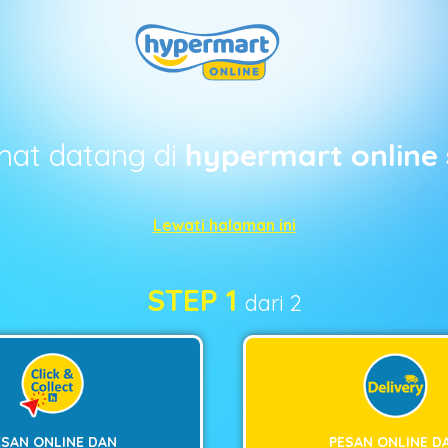
mat datang di
hypermart online 
Lewati halaman ini
STEP 1
dari 2
ESAN ONLINE DAN
PESAN ONLINE D