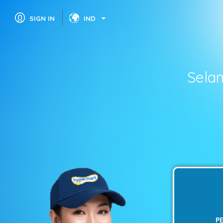
SIGN IN
IND
Sela
P