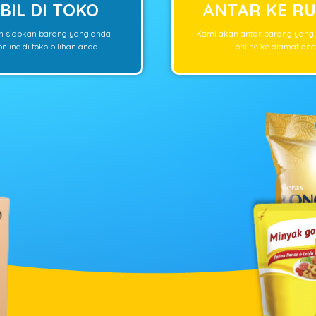
BIL DI TOKO
ANTAR KE R
n siapkan barang yang anda
Kami akan antar barang yang
nline di toko pilihan anda.
online ke alamat and