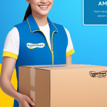
AM
Kami aka
pesan o