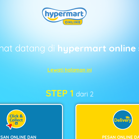
mat datang di
hypermart online 
Lewati halaman ini
STEP 1
dari 2
ESAN ONLINE DAN
PESAN ONLINE D