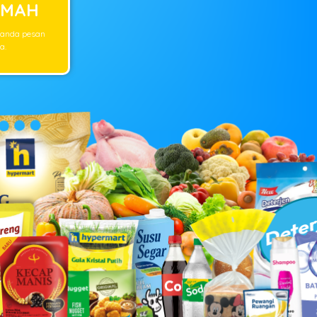
UMAH
 anda pesan
a.