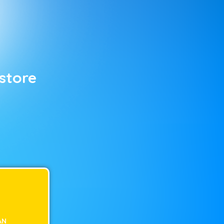
store
AN