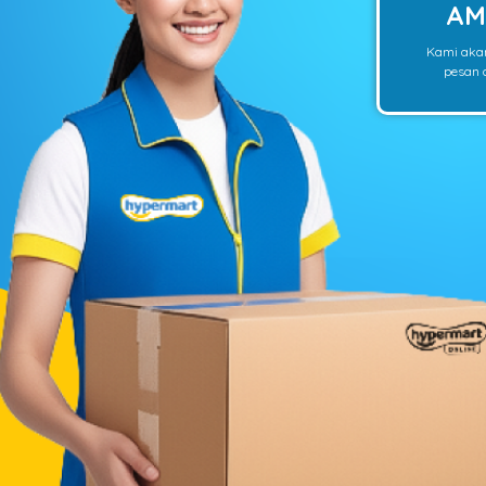
AM
Kami aka
pesan o