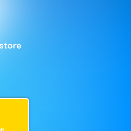
store
AN