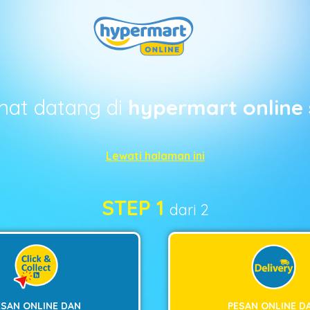
mat datang di
hypermart online 
Lewati halaman ini
STEP 1
dari 2
ESAN ONLINE DAN
PESAN ONLINE D