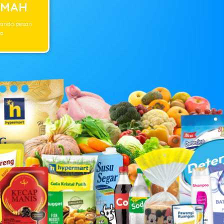
UMAH
 anda pesan
a.