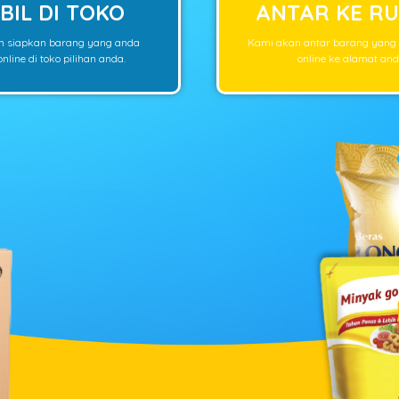
BIL DI TOKO
ANTAR KE R
n siapkan barang yang anda
Kami akan antar barang yang
nline di toko pilihan anda.
online ke alamat and