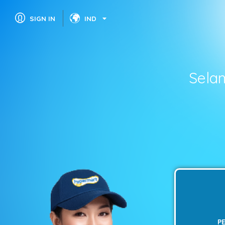
SIGN IN
IND
Sela
P