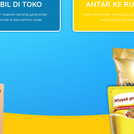
BIL DI TOKO
ANTAR KE R
n siapkan barang yang anda
Kami akan antar barang yang
nline di toko pilihan anda.
online ke alamat and