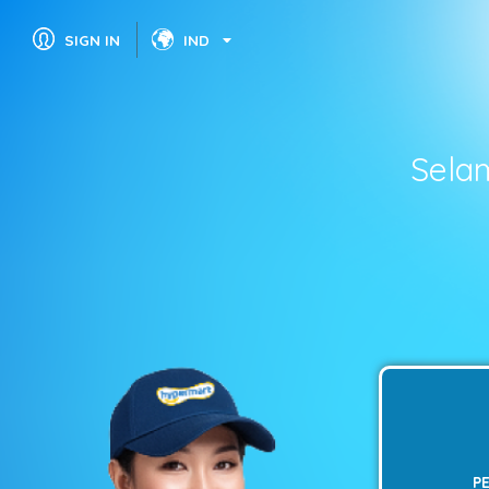
SIGN IN
IND
Sela
P