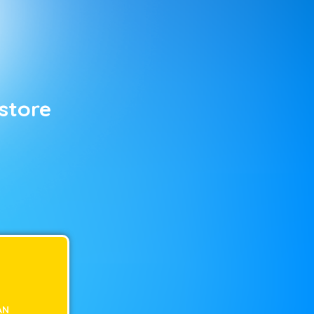
store
AN