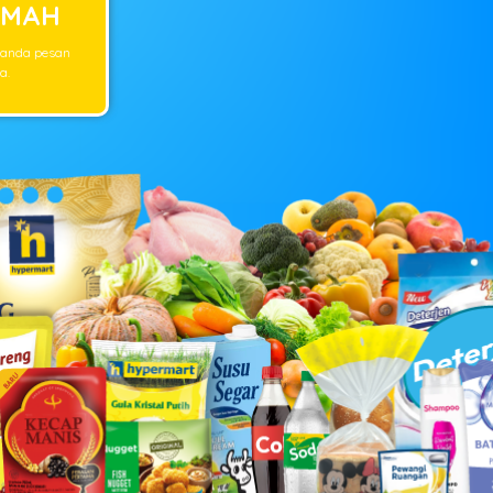
UMAH
 anda pesan
a.