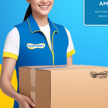
AM
Kami aka
pesan o