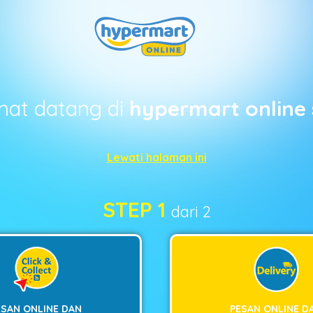
mat datang di
hypermart online 
Lewati halaman ini
STEP 1
dari 2
ESAN ONLINE DAN
PESAN ONLINE D