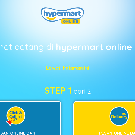
mat datang di
hypermart online 
Lewati halaman ini
STEP 1
dari 2
ESAN ONLINE DAN
PESAN ONLINE D