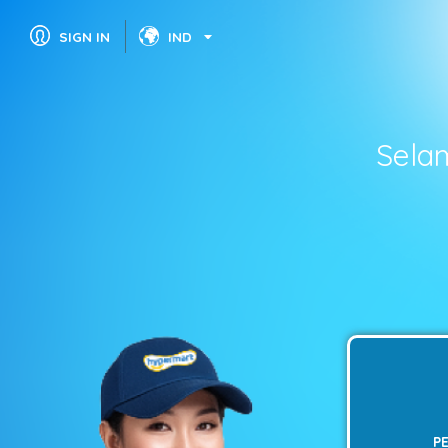
SIGN IN
IND
Sela
P