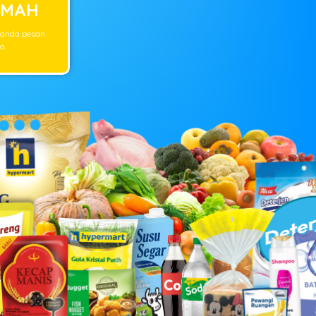
UMAH
 anda pesan
a.