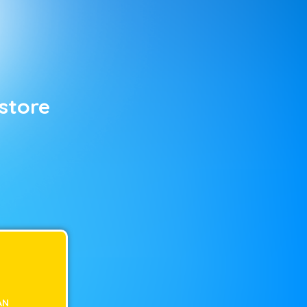
store
AN