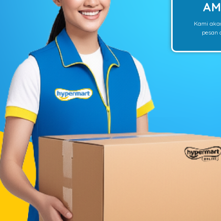
AM
Kami aka
pesan o