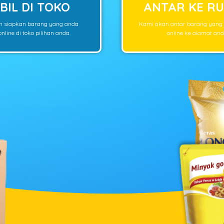
BIL DI TOKO
ANTAR KE R
n siapkan barang yang anda
Kami akan antar barang yang
nline di toko pilihan anda.
online ke alamat and