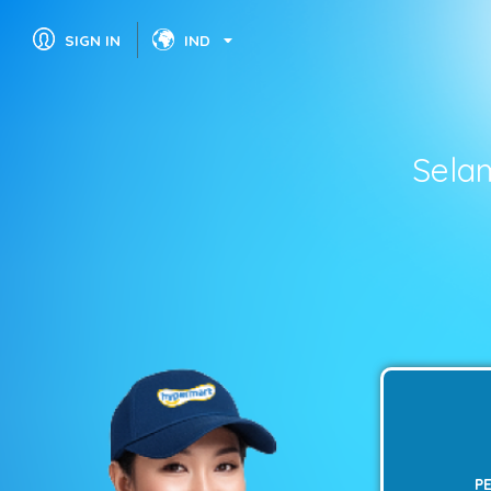
SIGN IN
IND
Sela
P