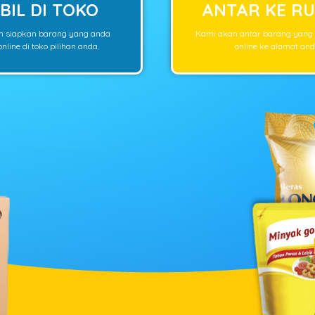
BIL DI TOKO
ANTAR KE R
n siapkan barang yang anda
Kami akan antar barang yang
nline di toko pilihan anda.
online ke alamat and