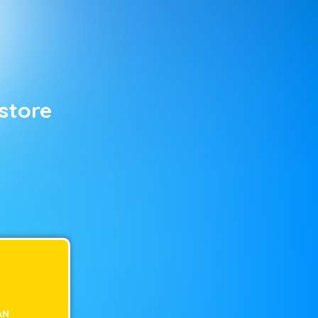
store
AN