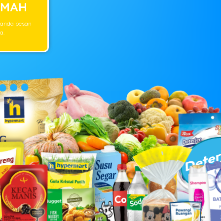
UMAH
 anda pesan
a.