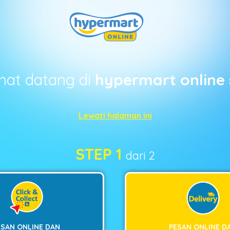
mat datang di
hypermart online 
Lewati halaman ini
STEP 1
dari 2
ESAN ONLINE DAN
PESAN ONLINE D