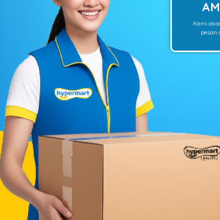
AM
Kami aka
pesan o