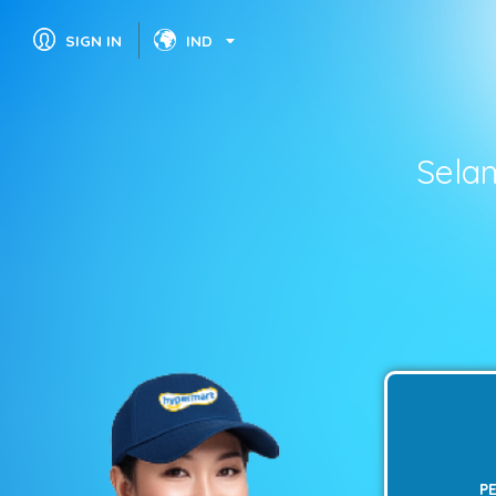
SIGN IN
IND
Sela
P