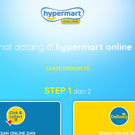
mat datang di
hypermart online 
Lewati halaman ini
STEP 1
dari 2
ESAN ONLINE DAN
PESAN ONLINE D