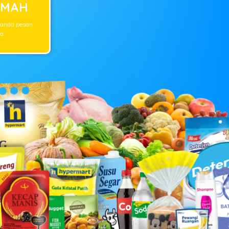
UMAH
 anda pesan
a.