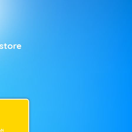
store
AN