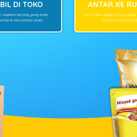
BIL DI TOKO
ANTAR KE R
n siapkan barang yang anda
Kami akan antar barang yang
nline di toko pilihan anda.
online ke alamat and