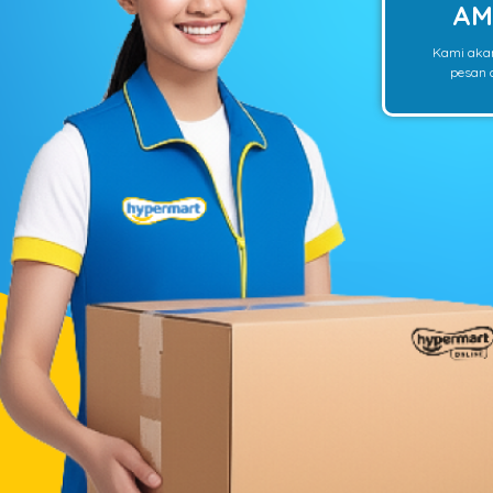
AM
Kami aka
pesan o