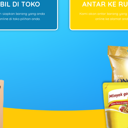
BIL DI TOKO
ANTAR KE R
n siapkan barang yang anda
Kami akan antar barang yang
nline di toko pilihan anda.
online ke alamat and