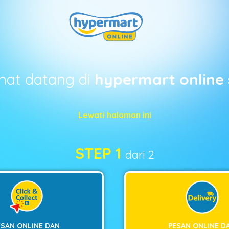
mat datang di
hypermart online 
Lewati halaman ini
STEP 1
dari 2
ESAN ONLINE DAN
PESAN ONLINE D