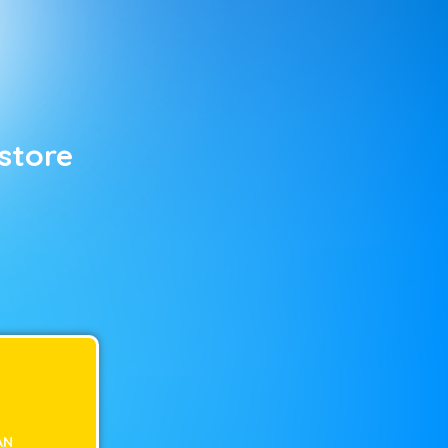
store
AN