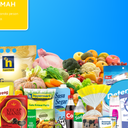
UMAH
 anda pesan
a.