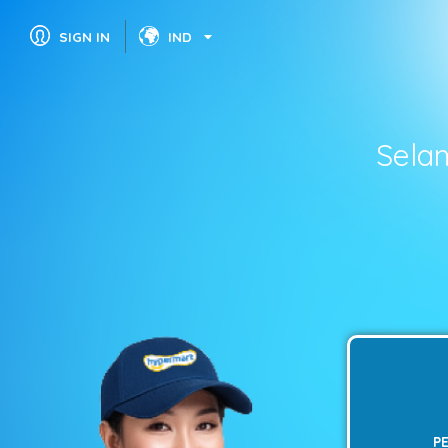
SIGN IN
IND
Sela
P