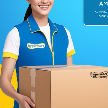
AM
Kami aka
pesan o