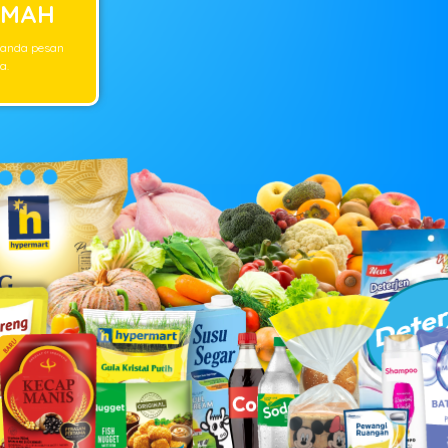
UMAH
 anda pesan
a.