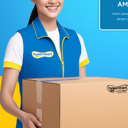
AM
Kami aka
pesan o