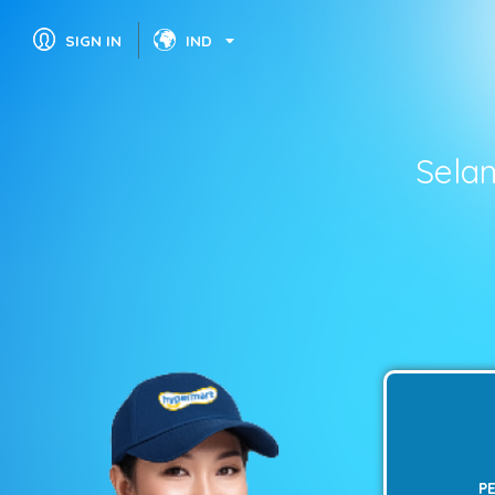
SIGN IN
IND
Sela
P