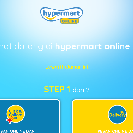
mat datang di
hypermart online 
Lewati halaman ini
STEP 1
dari 2
ESAN ONLINE DAN
PESAN ONLINE D