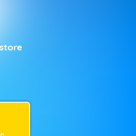
store
AN