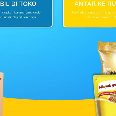
BIL DI TOKO
ANTAR KE R
n siapkan barang yang anda
Kami akan antar barang yang
nline di toko pilihan anda.
online ke alamat and