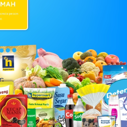
UMAH
 anda pesan
a.