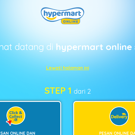
mat datang di
hypermart online 
Lewati halaman ini
STEP 1
dari 2
ESAN ONLINE DAN
PESAN ONLINE D