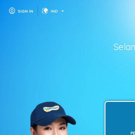
SIGN IN
IND
Sela
P