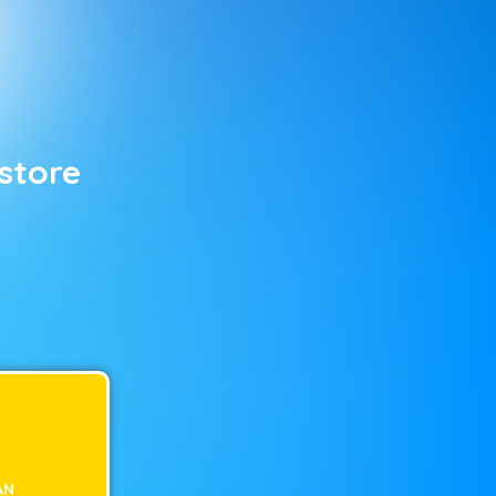
store
AN