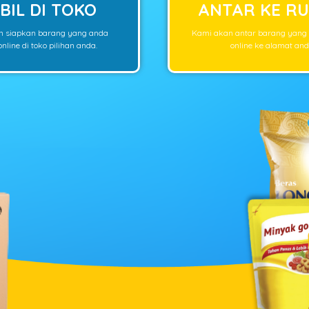
BIL DI TOKO
ANTAR KE R
n siapkan barang yang anda
Kami akan antar barang yang
nline di toko pilihan anda.
online ke alamat and