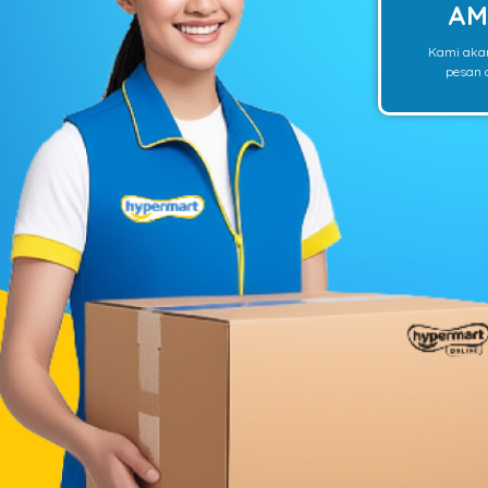
AM
Kami aka
pesan o